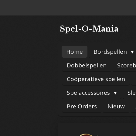
Ga
direct
naar
Spel-O-Mania
de
hoofdinhoud
Home
Bordspellen
Dobbelspellen
Scoreb
Coöperatieve spellen
Spelaccessoires
Sl
Pre Orders
Nieuw