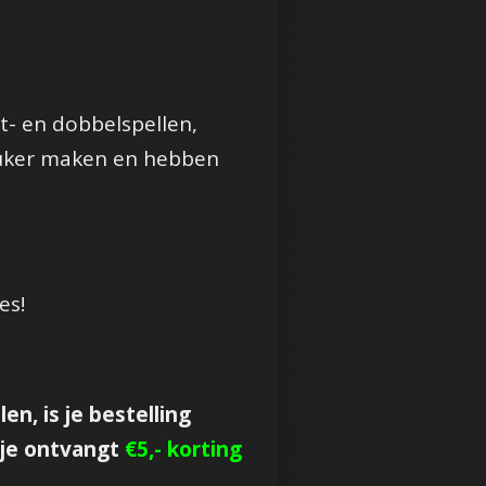
- en dobbelspellen,
 leuker maken en hebben
es!
en, is je bestelling
 je ontvangt
€5,- korting