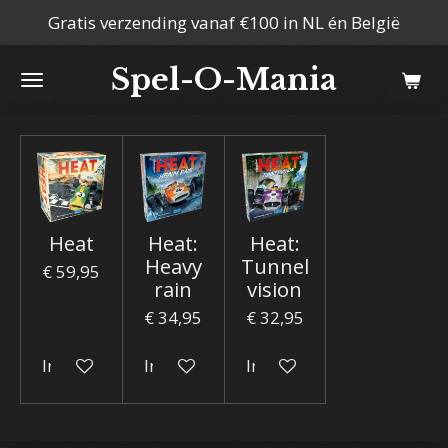
Gratis verzending vanaf €100 in NL én België
Ga
direct
Spel-O-Mania
naar
de
hoofdinhoud
Heat
Heat:
Heat:
Heavy
Tunnel
€ 59,95
rain
vision
€ 34,95
€ 32,95
In winkelwagen
In winkelwagen
In winkelwagen