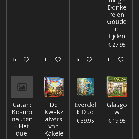
Donke
re en
Goude
n
tijden
€ 27,95
In winkelwagen
In winkelwagen
In winkelwagen
In winkelwa
Catan:
De
Everdel
Glasgo
Kosmo
Kwakz
l: Duo
w
nauten
alvers
€ 39,95
€ 19,95
- Het
van
duel
Kakele