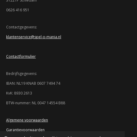
3122TP Schiedam
3
r
r
r
r
.
0626 416 951
9
e
e
e
e
3
n
n
n
n
4
Contactgegevens:
7
klantenservice@spel-o-mania.nl
8
2
6
Contactformulier
0
8
6
Bedrijfsgegevens:
9
5
IBAN: NL19 KNAB 0607 7494 74
7
KvK: 8930 2613
s
t
BTW-nummer: NL 0047 14554 B88
e
r
r
Algemene voorwaarden
e
Garantievoorwaarden
n