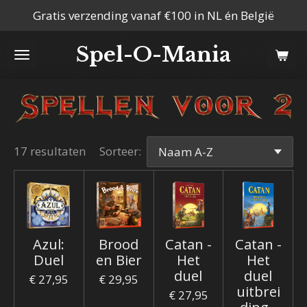
Gratis verzending vanaf €100 in NL én België
Ga
direct
Spel-O-Mania
naar
de
hoofdinhoud
17 resultaten
Sorteer:
Azul:
Brood
Catan -
Catan -
Duel
en Bier
Het
Het
duel
duel
€ 27,95
€ 29,95
uitbrei
€ 27,95
ding -