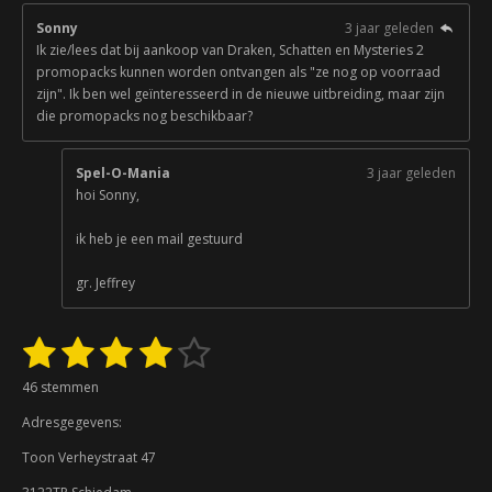
Sonny
3 jaar geleden
Ik zie/lees dat bij aankoop van Draken, Schatten en Mysteries 2
promopacks kunnen worden ontvangen als "ze nog op voorraad
zijn". Ik ben wel geïnteresseerd in de nieuwe uitbreiding, maar zijn
die promopacks nog beschikbaar?
Spel-O-Mania
3 jaar geleden
hoi Sonny,
ik heb je een mail gestuurd
gr. Jeffrey
1
2
3
4
5
S
R
t
a
s
s
s
s
s
e
46 stemmen
t
m
t
t
t
t
t
i
m
Adresgegevens:
n
e
e
e
e
e
e
g
n
Toon Verheystraat 47
:
r
r
r
r
r