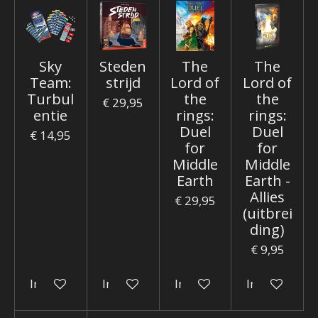
Sky
Steden
The
The
Team:
strijd
Lord of
Lord of
Turbul
the
the
€ 29,95
entie
rings:
rings:
Duel
Duel
€ 14,95
for
for
Middle
Middle
Earth
Earth -
Allies
€ 29,95
(uitbrei
ding)
€ 9,95
In winkelwagen
In winkelwagen
In winkelwagen
In winkelwa