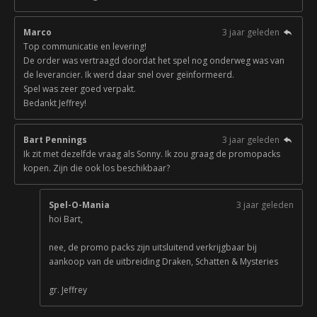
Marco
3 jaar geleden
Top communicatie en levering!
De order was vertraagd doordat het spel nog onderweg was van
de leverancier. Ik werd daar snel over geïnformeerd.
Spel was zeer goed verpakt.
Bedankt Jeffrey!
Bart Pennings
3 jaar geleden
Ik zit met dezelfde vraag als Sonny. Ik zou graag de promopacks
kopen. Zijn die ook los beschikbaar?
Spel-O-Mania
3 jaar geleden
hoi Bart,
nee, de promo packs zijn uitsluitend verkrijgbaar bij
aankoop van de uitbreiding Draken, Schatten & Mysteries
gr. Jeffrey