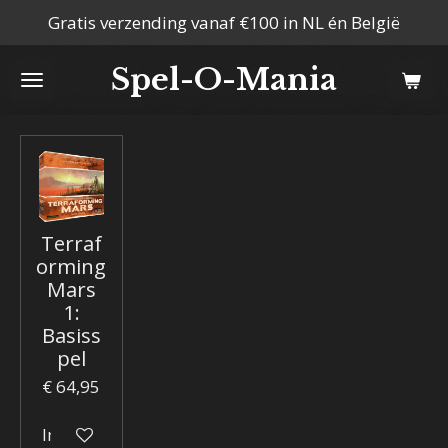
Gratis verzending vanaf €100 in NL én België
Ga
direct
Spel-O-Mania
naar
de
hoofdinhoud
Terraf
orming
Mars
1:
Basiss
pel
€ 64,95
In winkelwagen