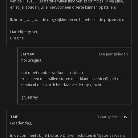
van de HITSTER Kersteditie willen inkopen. Is dit mogelijk via jullie,
en zo ja, zouden jullie hiervoor een offerte kunnen opstellen?
Ik hoor graag wat de mogelijkheden en bijbehorende prijzen zijn.
Hartelijke groet,
Bregina
Jeffrey
een jaar geleden
hoi Bregina,
dat moet denk ik wel kunnen lukken
zou je een mail willen sturen naar klantenservice@spel-o-
mania.nl dan wordt het daar verder opgepakt
gr. Jeffrey
TMP
3 jaar geleden
Goedendag,
In de comments bij El Dorado Draken, Schatten & Mysteries lees is