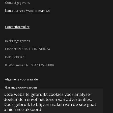
n
n
n
n
4
Contactgegevens:
7
klantenservice@spel-o-mania.nl
8
2
6
Contactformulier
0
8
6
Bedrijfsgegevens:
9
5
IBAN: NL19 KNAB 0607 7494 74
7
KvK: 8930 2613
s
t
BTW-nummer: NL 0047 14554 B88
e
r
r
Algemene voorwaarden
e
Garantievoorwaarden
n
Deze website gebruikt cookies voor analyse-
Retourvoorwaarden
doeleinden en/of het tonen van advertenties.
Verzending en bezorging
Door gebruik te blijven maken van de site gaat
u hiermee akkoord.
Meest voorkomende vragen