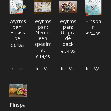
Wyrms
Wyrms
Wyrms
Finspa
pan:
pan:
pan:
n
Basiss
Neopr
Upgra
€ 54,95
pel
een
de
speelm
pack
€ 64,95
at
€ 34,95
€ 14,95
In winkelwagen
In winkelwagen
In winkelwagen
In winkelwa
Finspa
n: