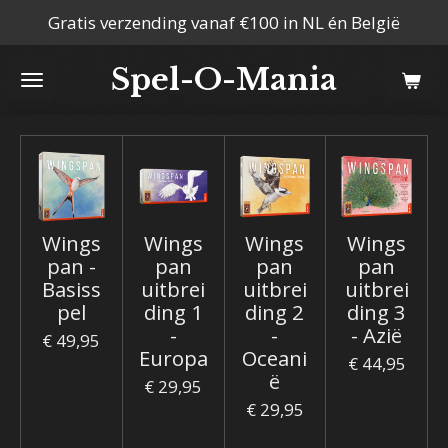
Gratis verzending vanaf €100 in NL én België
Ga
direct
Spel-O-Mania
naar
de
hoofdinhoud
Wings
Wings
Wings
Wings
pan -
pan
pan
pan
Basiss
uitbrei
uitbrei
uitbrei
pel
ding 1
ding 2
ding 3
-
-
- Azië
€ 49,95
Europa
Oceani
€ 44,95
ë
€ 29,95
€ 29,95