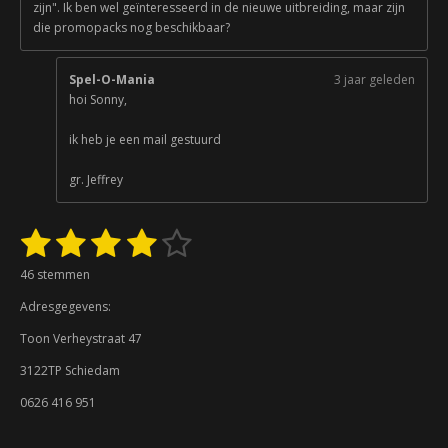
zijn". Ik ben wel geïnteresseerd in de nieuwe uitbreiding, maar zijn
die promopacks nog beschikbaar?
Spel-O-Mania
3 jaar geleden
hoi Sonny,
ik heb je een mail gestuurd
gr. Jeffrey
1
2
3
4
5
S
R
t
a
s
s
s
s
s
e
46 stemmen
t
m
t
t
t
t
t
i
m
Adresgegevens:
n
e
e
e
e
e
e
g
n
Toon Verheystraat 47
:
r
r
r
r
r
3122TP Schiedam
3
r
r
r
r
.
0626 416 951
9
e
e
e
e
3