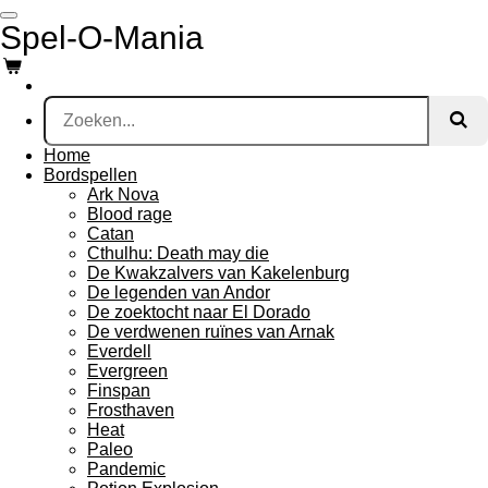
Ga
Spel-O-Mania
direct
naar
de
hoofdinhoud
Home
Bordspellen
Ark Nova
Blood rage
Catan
Cthulhu: Death may die
De Kwakzalvers van Kakelenburg
De legenden van Andor
De zoektocht naar El Dorado
De verdwenen ruïnes van Arnak
Everdell
Evergreen
Finspan
Frosthaven
Heat
Paleo
Pandemic