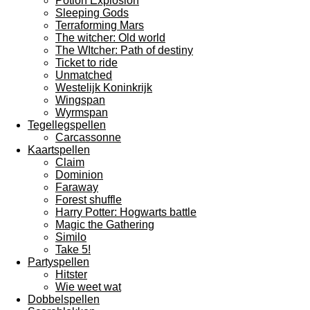
Potion Explosion
Sleeping Gods
Terraforming Mars
The witcher: Old world
The WItcher: Path of destiny
Ticket to ride
Unmatched
Westelijk Koninkrijk
Wingspan
Wyrmspan
Tegellegspellen
Carcassonne
Kaartspellen
Claim
Dominion
Faraway
Forest shuffle
Harry Potter: Hogwarts battle
Magic the Gathering
Similo
Take 5!
Partyspellen
Hitster
Wie weet wat
Dobbelspellen