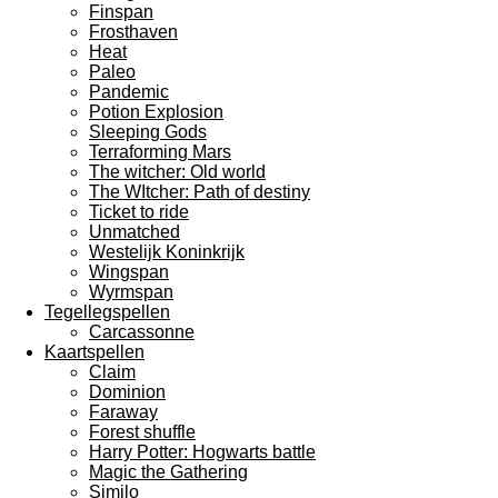
Finspan
Frosthaven
Heat
Paleo
Pandemic
Potion Explosion
Sleeping Gods
Terraforming Mars
The witcher: Old world
The WItcher: Path of destiny
Ticket to ride
Unmatched
Westelijk Koninkrijk
Wingspan
Wyrmspan
Tegellegspellen
Carcassonne
Kaartspellen
Claim
Dominion
Faraway
Forest shuffle
Harry Potter: Hogwarts battle
Magic the Gathering
Similo