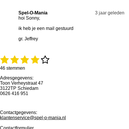
Spel-O-Mania
3 jaar geleden
hoi Sonny,
ik heb je een mail gestuurd
gr. Jeffrey
1
2
3
4
5
R
S
a
t
s
s
s
s
s
t
e
46 stemmen
i
m
t
t
t
t
t
Adresgegevens:
n
m
Toon Verheystraat 47
g
e
e
e
e
e
e
3122TP Schiedam
:
n
0626 416 951
3
r
r
r
r
r
.
r
r
r
r
9
3
e
e
e
e
Contactgegevens:
4
klantenservice@spel-o-mania.nl
7
n
n
n
n
8
Contactformulier