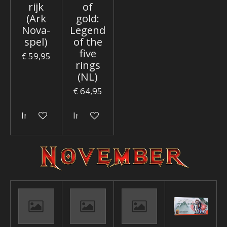
rijk
of
(Ark
gold:
Nova-
Legend
spel)
of the
five
€ 59,95
rings
(NL)
€ 64,95
In winkelwagen
In winkelwagen