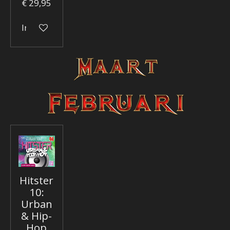
€ 29,95
In winkelwagen
Hitster
10:
Urban
& Hip-
Hop