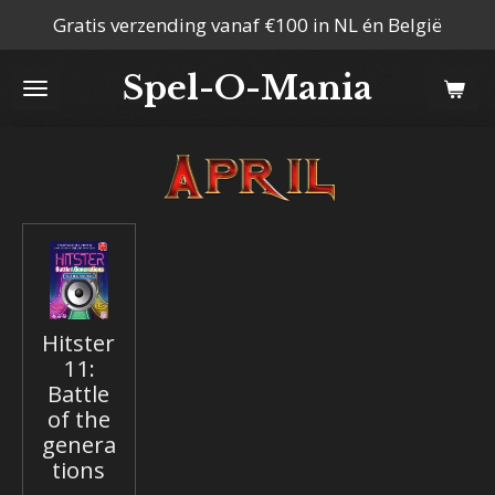
Gratis verzending vanaf €100 in NL én België
Ga
direct
Spel-O-Mania
naar
de
hoofdinhoud
Hitster
11:
Battle
of the
genera
tions