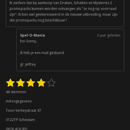
Ik zie/lees dat bij aankoop van Draken, Schatten en Mysteries 2
promopacks kunnen worden ontvangen als "ze nog op voorraad
zijn". Ik ben wel geïnteresseerd in de nieuwe uitbreiding, maar zijn
die promopacks nog beschikbaar?
Spel-O-Mania
3 jaar geleden
hoi Sonny,
ik heb je een mail gestuurd
gr. Jeffrey
1
2
3
4
5
S
R
t
a
s
s
s
s
s
e
46 stemmen
t
m
t
t
t
t
t
i
m
Adresgegevens:
n
e
e
e
e
e
e
g
n
Toon Verheystraat 47
:
r
r
r
r
r
3122TP Schiedam
3
r
r
r
r
.
0626 416 951