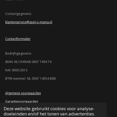
9
e
e
e
e
3
n
n
n
n
4
Contactgegevens:
7
klantenservice@spel-o-mania.nl
8
2
6
Contactformulier
0
8
6
Bedrijfsgegevens:
9
5
IBAN: NL19 KNAB 0607 7494 74
7
KvK: 8930 2613
s
t
BTW-nummer: NL 0047 14554 B88
e
r
r
Algemene voorwaarden
e
Garantievoorwaarden
n
Deze website gebruikt cookies voor analyse-
Retourvoorwaarden
doeleinden en/of het tonen van advertenties.