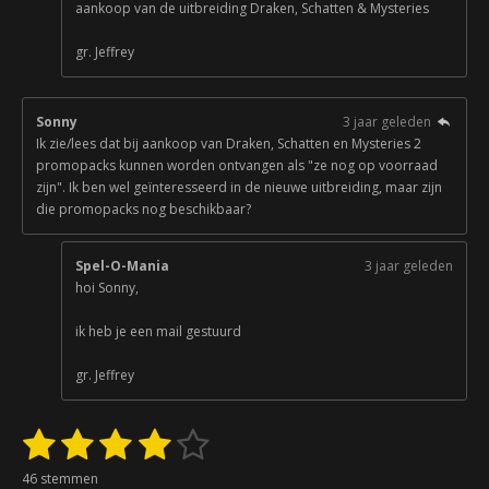
aankoop van de uitbreiding Draken, Schatten & Mysteries
gr. Jeffrey
Sonny
3 jaar geleden
Ik zie/lees dat bij aankoop van Draken, Schatten en Mysteries 2
promopacks kunnen worden ontvangen als "ze nog op voorraad
zijn". Ik ben wel geïnteresseerd in de nieuwe uitbreiding, maar zijn
die promopacks nog beschikbaar?
Spel-O-Mania
3 jaar geleden
hoi Sonny,
ik heb je een mail gestuurd
gr. Jeffrey
1
2
3
4
5
S
R
t
a
s
s
s
s
s
e
46 stemmen
t