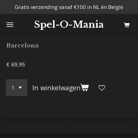
Gratis verzending vanaf €100 in NL én België
Ga
direct
Spel-O-Mania
naar
de
hoofdinhoud
Barcelona
€ 69,95
In winkelwagen