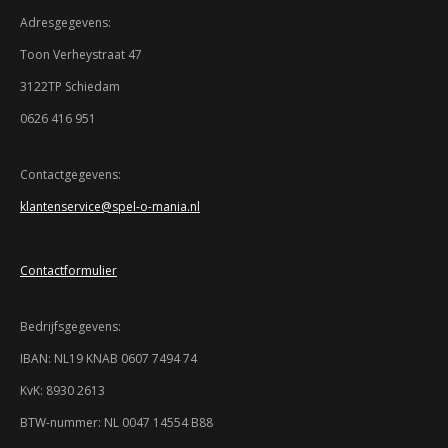
m
t
t
t
t
t
i
m
Adresgegevens:
n
e
e
e
e
e
e
g
n
Toon Verheystraat 47
:
r
r
r
r
r
3122TP Schiedam
3
r
r
r
r
.
0626 416 951
9
e
e
e
e
3
n
n
n
n
4
Contactgegevens:
7
klantenservice@spel-o-mania.nl
8
2
6
Contactformulier
0
8
6
Bedrijfsgegevens:
9
5
IBAN: NL19 KNAB 0607 7494 74
7
KvK: 8930 2613
s
t
BTW-nummer: NL 0047 14554 B88
e