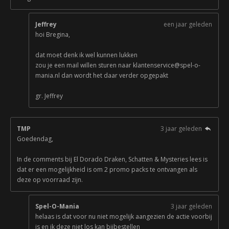
Jeffrey
een jaar geleden
hoi Bregina,
dat moet denk ik wel kunnen lukken
zou je een mail willen sturen naar klantenservice@spel-o-
mania.nl dan wordt het daar verder opgepakt
gr. Jeffrey
TMP
3 jaar geleden
Goedendag,
In de comments bij El Dorado Draken, Schatten & Mysteries lees is
dat er een mogelijkheid is om 2 promo packs te ontvangen als
deze op voorraad zijn.
Spel-O-Mania
3 jaar geleden
helaas is dat voor nu niet mogelijk aangezien de actie voorbij
is en ik deze niet los kan bijbestellen