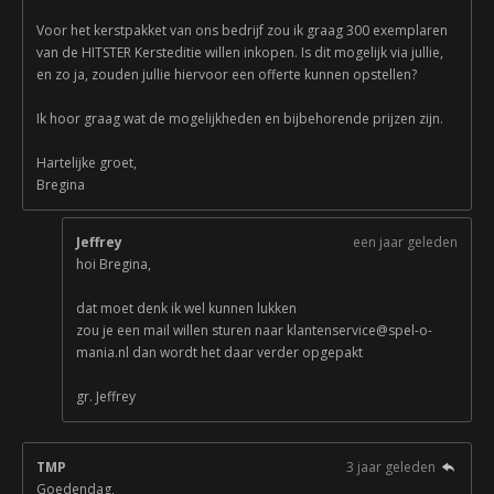
Voor het kerstpakket van ons bedrijf zou ik graag 300 exemplaren
van de HITSTER Kersteditie willen inkopen. Is dit mogelijk via jullie,
en zo ja, zouden jullie hiervoor een offerte kunnen opstellen?
Ik hoor graag wat de mogelijkheden en bijbehorende prijzen zijn.
Hartelijke groet,
Bregina
Jeffrey
een jaar geleden
hoi Bregina,
dat moet denk ik wel kunnen lukken
zou je een mail willen sturen naar klantenservice@spel-o-
mania.nl dan wordt het daar verder opgepakt
gr. Jeffrey
TMP
3 jaar geleden
Goedendag,