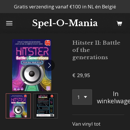
Gratis verzending vanaf €100 in NL én België
Ga
direct
Spel-O-Mania
naar
de
hoofdinhoud
Hitster 11: Battle
of the
generations
€ 29,95
In
winkelwag
Van vinyl tot