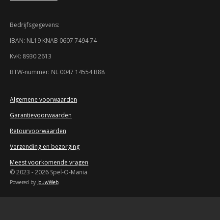
8
6
Bedrijfsgegevens:
9
5
IBAN: NL19 KNAB 0607 7494 74
7
KvK: 8930 2613
s
t
BTW-nummer: NL 0047 14554 B88
e
r
r
Algemene voorwaarden
e
Garantievoorwaarden
n
Retourvoorwaarden
Verzending en bezorging
Meest voorkomende vragen
© 2023 - 2026 Spel-O-Mania
Powered by
JouwWeb