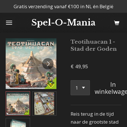
Gratis verzending vanaf €100 in NL én België
Ga
direct
Spel-O-Mania
naar
de
hoofdinhoud
Teotihuacan 1 -
Stad der Goden
€ 49,95
In
winkelwag
Reis terug in de tijd
naar de grootste stad