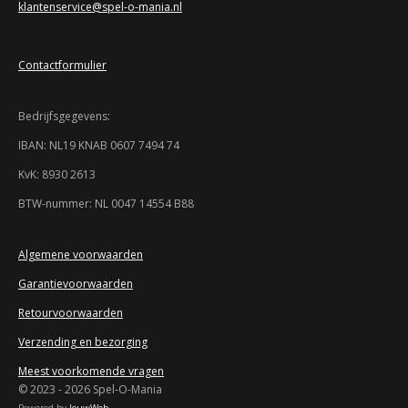
klantenservice@spel-o-mania.nl
8
2
6
Contactformulier
0
8
6
Bedrijfsgegevens:
9
5
IBAN: NL19 KNAB 0607 7494 74
7
KvK: 8930 2613
s
t
BTW-nummer: NL 0047 14554 B88
e
r
r
Algemene voorwaarden
e
Garantievoorwaarden
n
Retourvoorwaarden
Verzending en bezorging
Meest voorkomende vragen
© 2023 - 2026 Spel-O-Mania