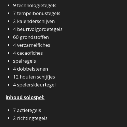
9 technologietegels
7 tempelbonustegels
2 kalenderschijven
4 beurtvolgordetegels
60 grondstoffen
4 verzamelfiches
4 cacaofiches
spelregels
4 dobbelstenen
12 houten schijfjes
4 spelerskleurtegel
inhoud solospel:
7 actietegels
2 richtingtegels