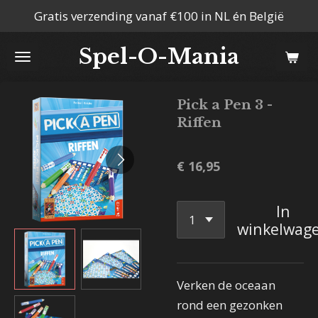
Gratis verzending vanaf €100 in NL én België
Ga
direct
Spel-O-Mania
naar
de
hoofdinhoud
Pick a Pen 3 -
Riffen
€ 16,95
In
winkelwag
Verken de oceaan
rond een gezonken