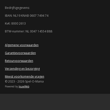
6
Bedrijfsgegevens:
9
5
IBAN: NL19 KNAB 0607 7494 74
7
KvK: 8930 2613
s
t
BTW-nummer: NL 0047 14554 B88
e
r
r
Algemene voorwaarden
e
Garantievoorwaarden
n
Retourvoorwaarden
Verzending en bezorging
Meest voorkomende vragen
© 2023 - 2026 Spel-O-Mania
Powered by
JouwWeb