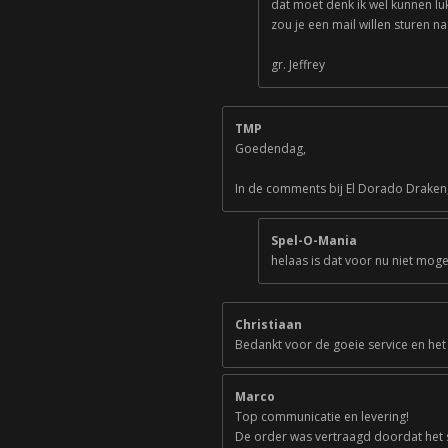
dat moet denk ik wel kunnen lu
zou je een mail willen sturen 
gr. Jeffrey
TMP
Goedendag,
In de comments bij El Dorado Draken,
Spel-O-Mania
helaas is dat voor nu niet mogel
Christiaan
Bedankt voor de goeie service en het
Marco
Top communicatie en levering!
De order was vertraagd doordat het 