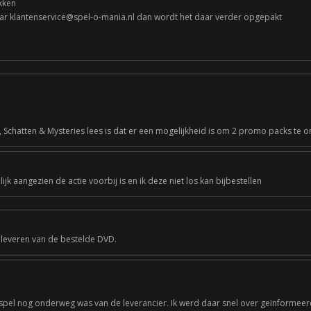
kken
naar klantenservice@spel-o-mania.nl dan wordt het daar verder opgepakt
 Schatten & Mysteries lees is dat er een mogelijkheid is om 2 promo packs te o
ijk aangezien de actie voorbij is en ik deze niet los kan bijbestellen
 leveren van de bestelde DVD.
spel nog onderweg was van de leverancier. Ik werd daar snel over geïnformeer