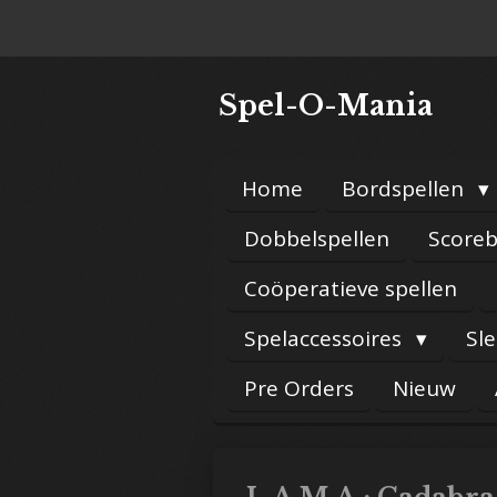
Ga
direct
naar
Spel-O-Mania
de
hoofdinhoud
Home
Bordspellen
Dobbelspellen
Scoreb
Coöperatieve spellen
Spelaccessoires
Sl
Pre Orders
Nieuw