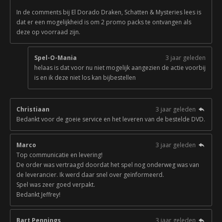
In de comments bij El Dorado Draken, Schatten & Mysteries lees is
dat er een mogelijkheid is om 2 promo packs te ontvangen als
deze op voorraad zijn.
Spel-O-Mania
3 jaar geleden
helaas is dat voor nu niet mogelijk aangezien de actie voorbij
is en ik deze niet los kan bijbestellen
Christiaan
3 jaar geleden
Bedankt voor de goeie service en het leveren van de bestelde DVD.
Marco
3 jaar geleden
Top communicatie en levering!
De order was vertraagd doordat het spel nog onderweg was van
de leverancier. Ik werd daar snel over geïnformeerd.
Spel was zeer goed verpakt.
Bedankt Jeffrey!
Bart Pennings
3 jaar geleden