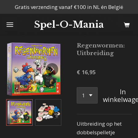
Gratis verzending vanaf €100 in NL én België
Ga
direct
Spel-O-Mania
naar
de
hoofdinhoud
Regenwormen:
Uitbreiding
€ 16,95
In
winkelwag
Uitbreiding op het
dobbelspelletje