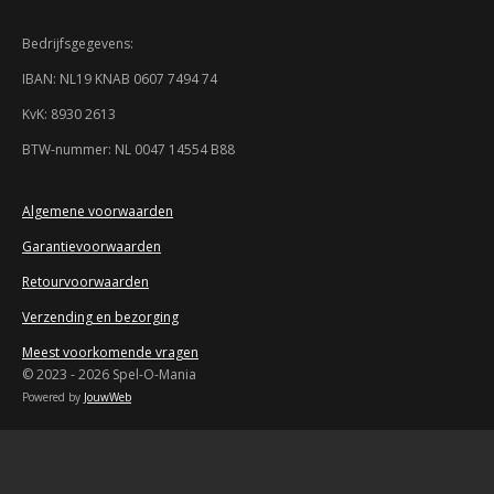
8
6
Bedrijfsgegevens:
9
5
IBAN: NL19 KNAB 0607 7494 74
7
KvK: 8930 2613
s
t
BTW-nummer: NL 0047 14554 B88
e
r
r
Algemene voorwaarden
e
Garantievoorwaarden
n
Retourvoorwaarden
Verzending en bezorging
Meest voorkomende vragen
© 2023 - 2026 Spel-O-Mania
Powered by
JouwWeb