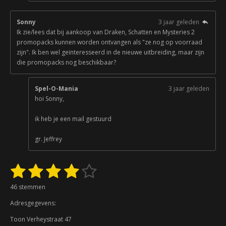
Sonny
3 jaar geleden
Ik zie/lees dat bij aankoop van Draken, Schatten en Mysteries 2
promopacks kunnen worden ontvangen als "ze nog op voorraad
zijn". Ik ben wel geïnteresseerd in de nieuwe uitbreiding, maar zijn
die promopacks nog beschikbaar?
Spel-O-Mania
3 jaar geleden
hoi Sonny,
ik heb je een mail gestuurd
gr. Jeffrey
1
2
3
4
5
S
R
t
a
s
s
s
s
s
e
46 stemmen
t
m
t
t
t
t
t
i
m
Adresgegevens:
n
e
e
e
e
e
e
g
n
Toon Verheystraat 47