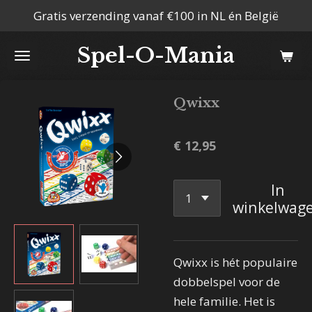
Gratis verzending vanaf €100 in NL én België
Ga
direct
Spel-O-Mania
naar
de
hoofdinhoud
Qwixx
€ 12,95
In
winkelwag
Qwixx is hét populaire
dobbelspel voor de
hele familie. Het is