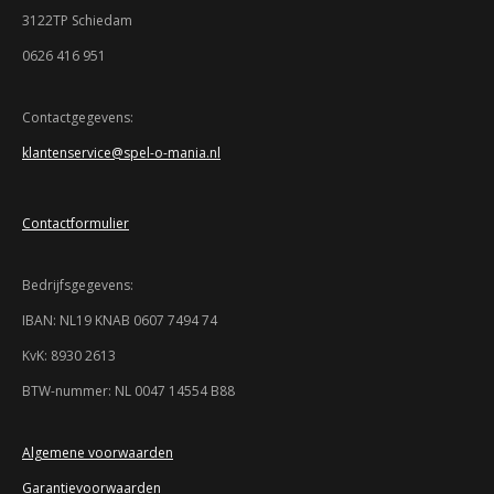
:
r
r
r
r
r
3122TP Schiedam
3
r
r
r
r
.
0626 416 951
9
e
e
e
e
3
n
n
n
n
4
Contactgegevens:
7
klantenservice@spel-o-mania.nl
8
2
6
Contactformulier
0
8
6
Bedrijfsgegevens:
9
5
IBAN: NL19 KNAB 0607 7494 74
7
KvK: 8930 2613
s
t
BTW-nummer: NL 0047 14554 B88
e
r
r
Algemene voorwaarden
e
Garantievoorwaarden
n