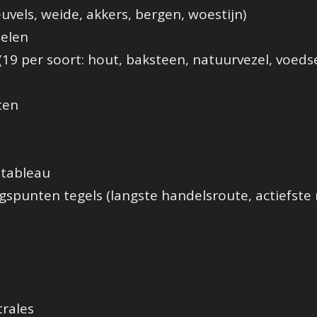
uvels, weide, akkers, bergen, woestijn)
delen
19 per soort: hout, baksteen, natuurvezel, voedse
ten
stableau
gspunten tegels (langste handelsroute, actiefste
trales