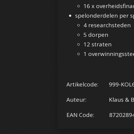
16 x overheidsfina
spelonderdelen per s
4 researchsteden
5 dorpen
12 straten
1 overwinningsste
Artikelcode: 999-KOL
Auteur: Klaus & Be
EAN Code: 87202894