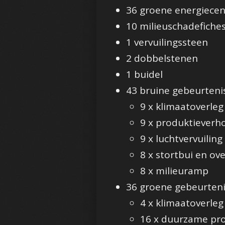
36 groene energiecen
10 milieuschadefiche
1 vervuilingssteen
2 dobbelstenen
1 buidel
43 bruine gebeurteni
9 x klimaatoverleg
9 x produktieverh
9 x luchtvervuiling
8 x stortbui en ov
8 x milieuramp
36 groene gebeurteni
4 x klimaatoverleg
16 x duurzame pr