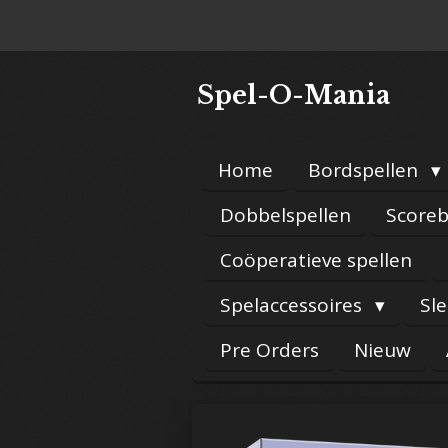
Ga
direct
naar
Spel-O-Mania
de
hoofdinhoud
Home
Bordspellen
Dobbelspellen
Scoreb
Coöperatieve spellen
Spelaccessoires
Sl
Pre Orders
Nieuw