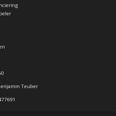
nciering
peler
en
60
njamin Teuber
77691