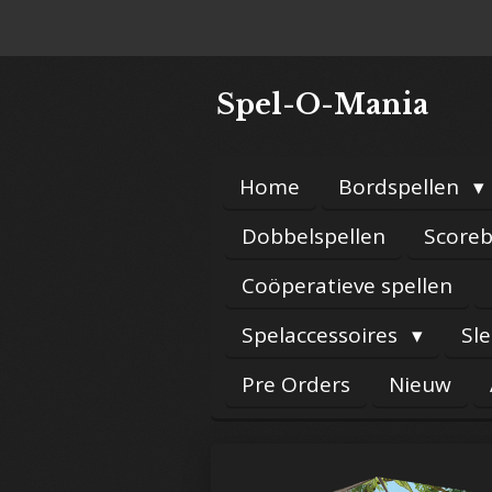
Ga
direct
naar
Spel-O-Mania
de
hoofdinhoud
Home
Bordspellen
Dobbelspellen
Scoreb
Coöperatieve spellen
Spelaccessoires
Sl
Pre Orders
Nieuw