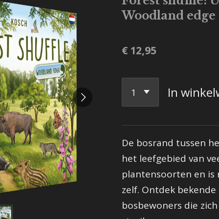
Forest shuffle: 
Woodland edge
€ 12,95
In winke
De bosrand tussen het
het leefgebied van vee
plantensoorten en is n
zelf. Ontdek bekend
bosbewoners die zich