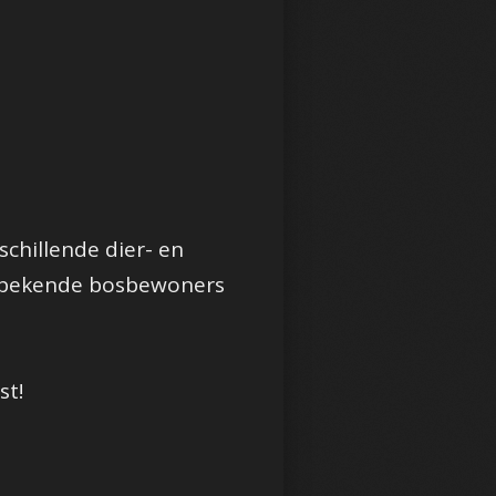
schillende dier- en
 onbekende bosbewoners
st!