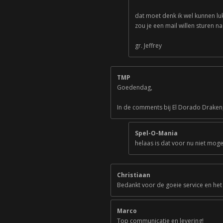
dat moet denk ik wel kunnen lu
zou je een mail willen sturen 
gr. Jeffrey
TMP
Goedendag,
In de comments bij El Dorado Draken,
Spel-O-Mania
helaas is dat voor nu niet mogel
Christiaan
Bedankt voor de goeie service en het
Marco
Top communicatie en levering!