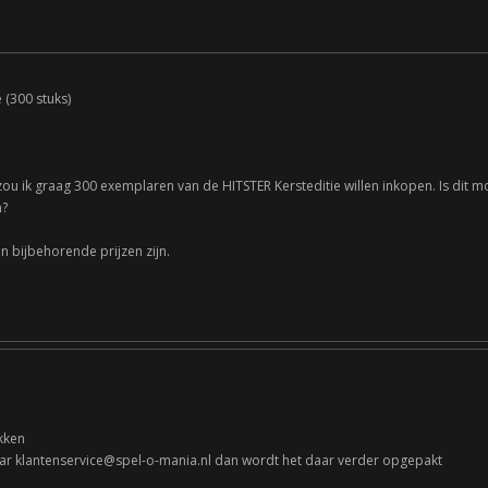
 (300 stuks)
ou ik graag 300 exemplaren van de HITSTER Kersteditie willen inkopen. Is dit mogel
n?
n bijbehorende prijzen zijn.
kken
naar klantenservice@spel-o-mania.nl dan wordt het daar verder opgepakt