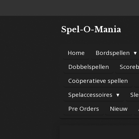
Ga
direct
naar
Spel-O-Mania
de
hoofdinhoud
Home
Bordspellen
Dobbelspellen
Scoreb
Coöperatieve spellen
Spelaccessoires
Sl
Pre Orders
Nieuw