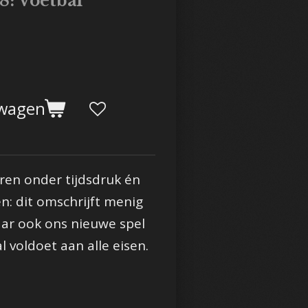
8: Voetbal
lwagen
ren onder tijdsdruk én
: dit omschrijft menig
aar ook ons nieuwe spel
 voldoet aan alle eisen.