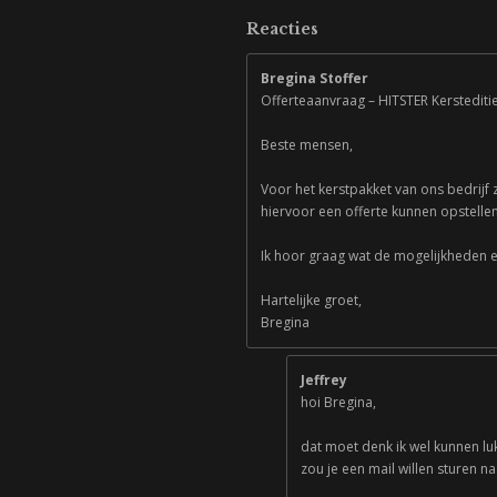
Reacties
Bregina Stoffer
Offerteaanvraag – HITSTER Kersteditie
Beste mensen,
Voor het kerstpakket van ons bedrijf z
hiervoor een offerte kunnen opstelle
Ik hoor graag wat de mogelijkheden e
Hartelijke groet,
Bregina
Jeffrey
hoi Bregina,
dat moet denk ik wel kunnen lu
zou je een mail willen sturen 