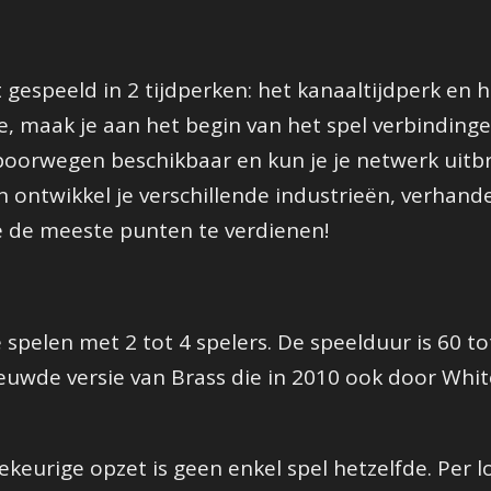
espeeld in 2 tijdperken: het kanaaltijdperk en he
ie, maak je aan het begin van het spel verbindinge
spoorwegen beschikbaar en kun je je netwerk uitbr
 ontwikkel je verschillende industrieën, verhand
e de meeste punten te verdienen!
spelen met 2 tot 4 spelers. De speelduur is 60 t
euwde versie van Brass die in 2010 ook door Whit
ekeurige opzet is geen enkel spel hetzelfde. Per l