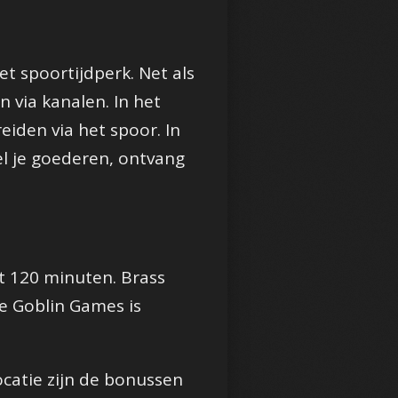
t spoortijdperk. Net als
n via kanalen. In het
eiden via het spoor. In
el je goederen, ontvang
ot 120 minuten. Brass
e Goblin Games is
ocatie zijn de bonussen