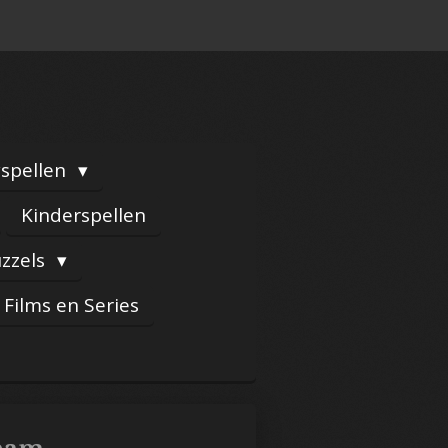
yspellen
Kinderspellen
zzels
Films en Series