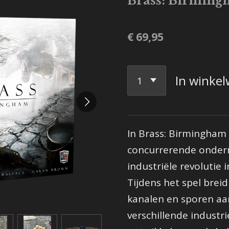
Brass: Birmin
€ 69,95
In winke
In Brass: Birmingham
concurrerende ondern
industriële revolutie 
Tijdens het spel breid
kanalen en sporen aa
verschillende industr