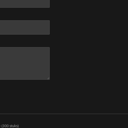
 (300 stuks)