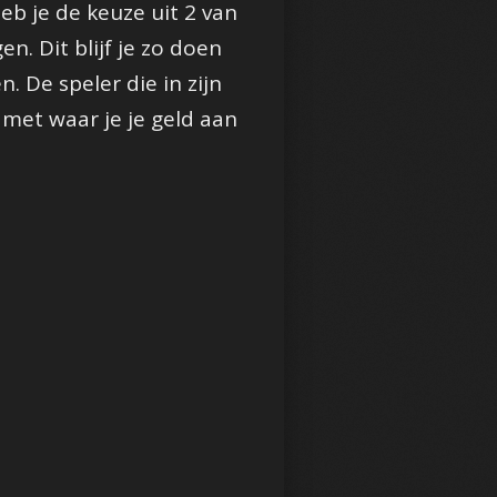
eb je de keuze uit 2 van
en. Dit blijf je zo doen
. De speler die in zijn
met waar je je geld aan