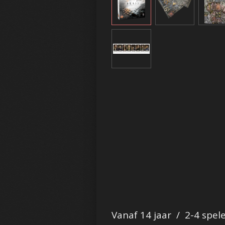
Vanaf 14 jaar / 2-4 spel