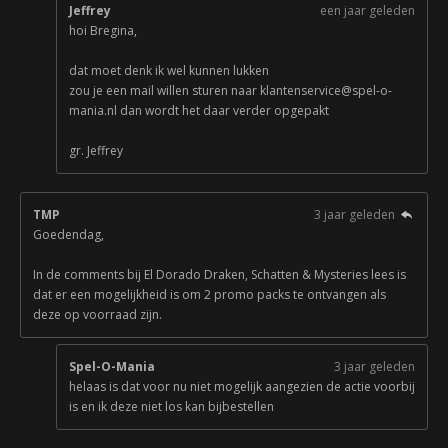
Jeffrey
een jaar geleden
hoi Bregina,
dat moet denk ik wel kunnen lukken
zou je een mail willen sturen naar klantenservice@spel-o-
mania.nl dan wordt het daar verder opgepakt
gr. Jeffrey
TMP
3 jaar geleden
Goedendag,
In de comments bij El Dorado Draken, Schatten & Mysteries lees is
dat er een mogelijkheid is om 2 promo packs te ontvangen als
deze op voorraad zijn.
Spel-O-Mania
3 jaar geleden
helaas is dat voor nu niet mogelijk aangezien de actie voorbij
is en ik deze niet los kan bijbestellen