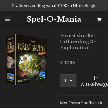
Gratis verzending vanaf €100 in NL én België
Ga
direct
Spel-O-Mania
naar
de
hoofdinhoud
Forest shuffle:
Uitbreiding 3 -
Exploration
€ 12,95
In
winkelwag
Met Forest Shuffle valt