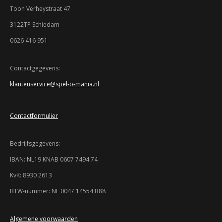
e
e
e
e
e
g
n
Toon Verheystraat 47
:
r
r
r
r
r
3122TP Schiedam
3
r
r
r
r
.
0626 416 951
9
e
e
e
e
3
n
n
n
n
4
Contactgegevens:
7
klantenservice@spel-o-mania.nl
8
2
6
Contactformulier
0
8
6
Bedrijfsgegevens:
9
5
IBAN: NL19 KNAB 0607 7494 74
7
KvK: 8930 2613
s
t
BTW-nummer: NL 0047 14554 B88
e
r
r
Algemene voorwaarden