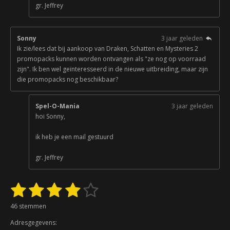
gr. Jeffrey
Sonny
3 jaar geleden
Ik zie/lees dat bij aankoop van Draken, Schatten en Mysteries 2
promopacks kunnen worden ontvangen als "ze nog op voorraad
zijn". Ik ben wel geïnteresseerd in de nieuwe uitbreiding, maar zijn
die promopacks nog beschikbaar?
Spel-O-Mania
3 jaar geleden
hoi Sonny,
ik heb je een mail gestuurd
gr. Jeffrey
1
2
3
4
5
S
R
t
a
s
s
s
s
s
e
46 stemmen
t
m
t
t
t
t
t
i
m
Adresgegevens:
n
e