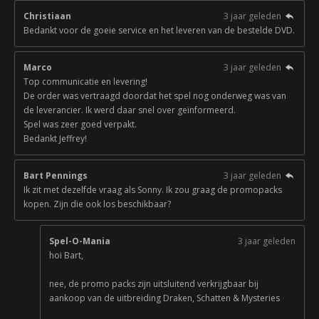
Christiaan
3 jaar geleden
Bedankt voor de goeie service en het leveren van de bestelde DVD.
Marco
3 jaar geleden
Top communicatie en levering!
De order was vertraagd doordat het spel nog onderweg was van
de leverancier. Ik werd daar snel over geïnformeerd.
Spel was zeer goed verpakt.
Bedankt Jeffrey!
Bart Pennings
3 jaar geleden
Ik zit met dezelfde vraag als Sonny. Ik zou graag de promopacks
kopen. Zijn die ook los beschikbaar?
Spel-O-Mania
3 jaar geleden
hoi Bart,
nee, de promo packs zijn uitsluitend verkrijgbaar bij
aankoop van de uitbreiding Draken, Schatten & Mysteries