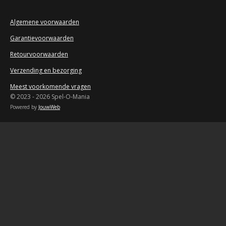
r
r
Algemene voorwaarden
e
Garantievoorwaarden
n
Retourvoorwaarden
Verzending en bezorging
Meest voorkomende vragen
© 2023 - 2026 Spel-O-Mania
Powered by
JouwWeb