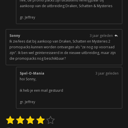
nee, de promo packs zijn uitsluitend verkrijgbaar bij
aankoop van de uitbreiding Draken, Schatten & Mysteries
gr. Jeffrey
Sonny
3 jaar geleden
Ik zie/lees dat bij aankoop van Draken, Schatten en Mysteries 2
promopacks kunnen worden ontvangen als "ze nog op voorraad
zijn". Ik ben wel geïnteresseerd in de nieuwe uitbreiding, maar zijn
die promopacks nog beschikbaar?
Spel-O-Mania
3 jaar geleden
hoi Sonny,
ik heb je een mail gestuurd
gr. Jeffrey
1
2
3
4
5
S
R
t
a
e