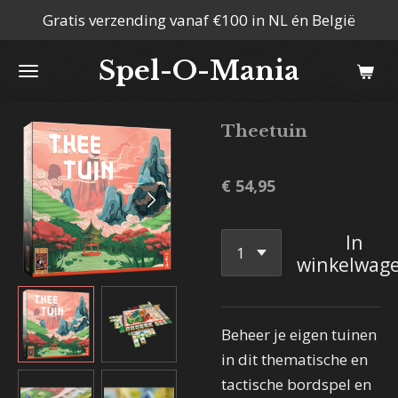
Gratis verzending vanaf €100 in NL én België
Ga
direct
Spel-O-Mania
naar
de
hoofdinhoud
Theetuin
€ 54,95
In
winkelwag
Beheer je eigen tuinen
in dit thematische en
tactische bordspel en