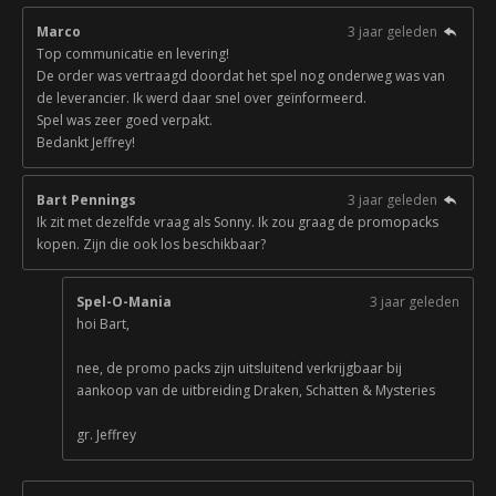
Marco
3 jaar geleden
Top communicatie en levering!
De order was vertraagd doordat het spel nog onderweg was van
de leverancier. Ik werd daar snel over geïnformeerd.
Spel was zeer goed verpakt.
Bedankt Jeffrey!
Bart Pennings
3 jaar geleden
Ik zit met dezelfde vraag als Sonny. Ik zou graag de promopacks
kopen. Zijn die ook los beschikbaar?
Spel-O-Mania
3 jaar geleden
hoi Bart,
nee, de promo packs zijn uitsluitend verkrijgbaar bij
aankoop van de uitbreiding Draken, Schatten & Mysteries
gr. Jeffrey