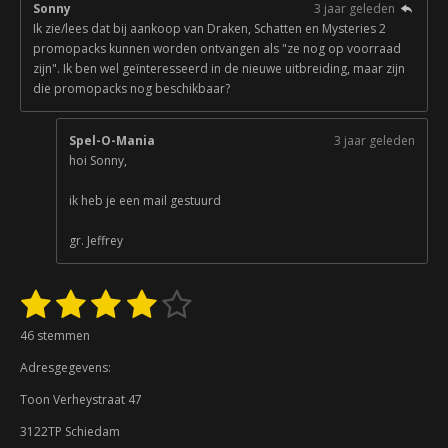
Sonny
3 jaar geleden
Ik zie/lees dat bij aankoop van Draken, Schatten en Mysteries 2
promopacks kunnen worden ontvangen als "ze nog op voorraad
zijn". Ik ben wel geïnteresseerd in de nieuwe uitbreiding, maar zijn
die promopacks nog beschikbaar?
Spel-O-Mania
3 jaar geleden
hoi Sonny,
ik heb je een mail gestuurd
gr. Jeffrey
1
2
3
4
5
S
R
t
a
s
s
s
s
s
e
46 stemmen
t
m
t
t
t
t
t
i
m
Adresgegevens:
n
e
e
e
e
e
e
g
n
Toon Verheystraat 47
:
r
r
r
r
r
3122TP Schiedam
3