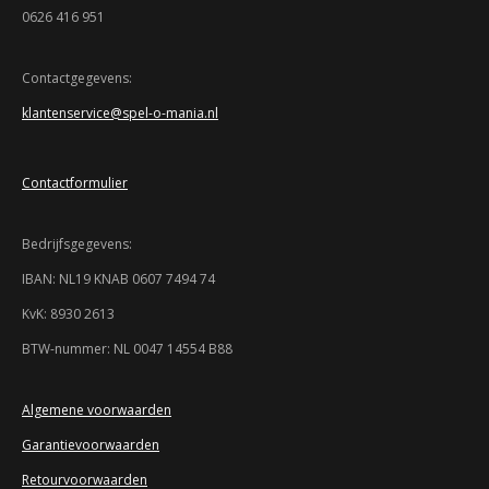
r
r
r
r
.
0626 416 951
9
e
e
e
e
3
n
n
n
n
4
Contactgegevens:
7
klantenservice@spel-o-mania.nl
8
2
6
Contactformulier
0
8
6
Bedrijfsgegevens:
9
5
IBAN: NL19 KNAB 0607 7494 74
7
KvK: 8930 2613
s
t
BTW-nummer: NL 0047 14554 B88
e
r
r
Algemene voorwaarden
e
Garantievoorwaarden
n
Retourvoorwaarden