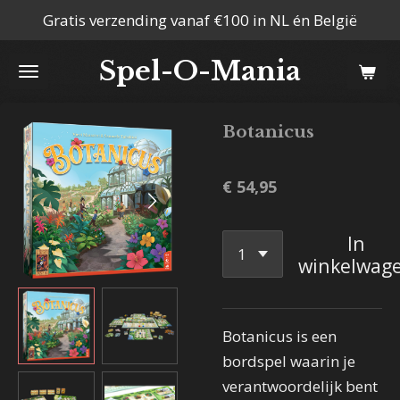
Gratis verzending vanaf €100 in NL én België
Ga
direct
Spel-O-Mania
naar
de
hoofdinhoud
Botanicus
€ 54,95
In
winkelwag
Botanicus is een
bordspel waarin je
verantwoordelijk bent