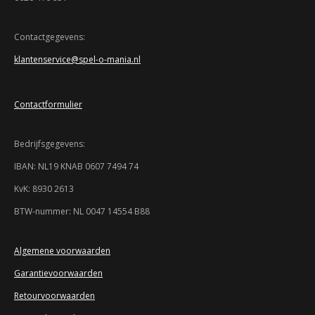
9
e
e
e
e
3
n
n
n
n
4
Contactgegevens:
7
klantenservice@spel-o-mania.nl
8
2
6
Contactformulier
0
8
6
Bedrijfsgegevens:
9
5
IBAN: NL19 KNAB 0607 7494 74
7
KvK: 8930 2613
s
t
BTW-nummer: NL 0047 14554 B88
e
r
r
Algemene voorwaarden
e
Garantievoorwaarden
n
Retourvoorwaarden