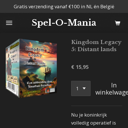
Gratis verzending vanaf €100 in NL én België
Ga
direct
Spel-O-Mania
naar
de
hoofdinhoud
Kingdom Legacy
5: Distant lands
€ 15,95
In
winkelwag
Nu je koninkrijk
volledig operatief is