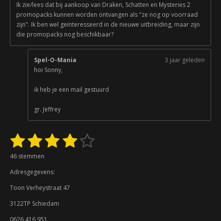
Ik zie/lees dat bij aankoop van Draken, Schatten en Mysteries 2
promopacks kunnen worden ontvangen als "ze nog op voorraad
zijn". Ik ben wel geïnteresseerd in de nieuwe uitbreiding, maar zijn
die promopacks nog beschikbaar?
Spel-O-Mania
3 jaar geleden
hoi Sonny,
ik heb je een mail gestuurd
gr. Jeffrey
1
2
3
4
5
S
R
t
a
s
s
s
s
s
e
46 stemmen
t
m
t
t
t
t
t
i
m
Adresgegevens:
n
e
e
e
e
e
e
g
n
Toon Verheystraat 47
:
r
r
r
r
r
3122TP Schiedam
3
r
r
r
r
.
0626 416 951