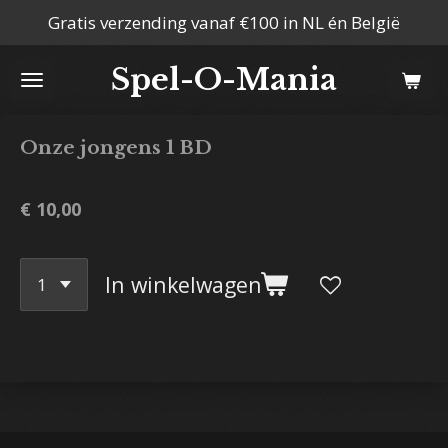
Gratis verzending vanaf €100 in NL én België
Ga
direct
Spel-O-Mania
naar
de
hoofdinhoud
Onze jongens 1 BD
€ 10,00
In winkelwagen