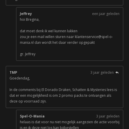
Jeffrey
een jaar geleden
hoi Bregina,
dat moet denk ik wel kunnen lukken
zou je een mail willen sturen naar klantenservice@spel-o-
mania.nl dan wordt het daar verder opgepakt
gr. Jeffrey
TMP
3 jaar geleden
Goedendag,
In de comments bij El Dorado Draken, Schatten & Mysteries lees is
dat er een mogelijkheid is om 2 promo packs te ontvangen als
deze op voorraad zijn.
Spel-O-Mania
3 jaar geleden
helaas is dat voor nu niet mogelijk aangezien de actie voorbij
is en ik deze niet los kan bijbestellen