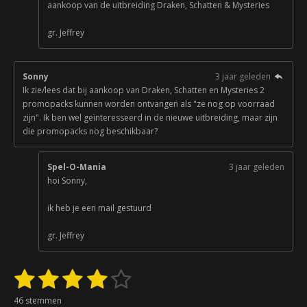
aankoop van de uitbreiding Draken, Schatten & Mysteries
gr. Jeffrey
Sonny
3 jaar geleden
Ik zie/lees dat bij aankoop van Draken, Schatten en Mysteries 2
promopacks kunnen worden ontvangen als "ze nog op voorraad
zijn". Ik ben wel geïnteresseerd in de nieuwe uitbreiding, maar zijn
die promopacks nog beschikbaar?
Spel-O-Mania
3 jaar geleden
hoi Sonny,
ik heb je een mail gestuurd
gr. Jeffrey
1
2
3
4
5
S
R
t
a
s
s
s
s
s
e
46 stemmen
t