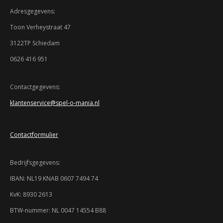
m
t
t
t
t
t
i
m
Adresgegevens:
n
e
e
e
e
e
e
g
n
Toon Verheystraat 47
:
r
r
r
r
r
3122TP Schiedam
3
r
r
r
r
.
0626 416 951
9
e
e
e
e
3
n
n
n
n
4
Contactgegevens:
7
klantenservice@spel-o-mania.nl
8
2
6
Contactformulier
0
8
6
Bedrijfsgegevens:
9
5
IBAN: NL19 KNAB 0607 7494 74
7
KvK: 8930 2613
s
t
BTW-nummer: NL 0047 14554 B88
e