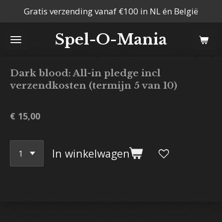
Gratis verzending vanaf €100 in NL én België
Ga
direct
Spel-O-Mania
naar
de
hoofdinhoud
Dark blood: All-in pledge incl
verzendkosten (termijn 5 van 10)
€ 15,00
In winkelwagen