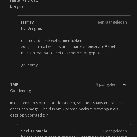
Hartelijke groet,
Bregina
Jeffrey
een jaar geleden
hoi Bregina,
dat moet denk ik wel kunnen lukken
zou je een mail willen sturen naar klantenservice@spel-o-
mania.nl dan wordt het daar verder opgepakt
gr. Jeffrey
TMP
3 jaar geleden
Goedendag,
In de comments bij El Dorado Draken, Schatten & Mysteries lees is
dat er een mogelijkheid is om 2 promo packs te ontvangen als
deze op voorraad zijn.
Spel-O-Mania
3 jaar geleden