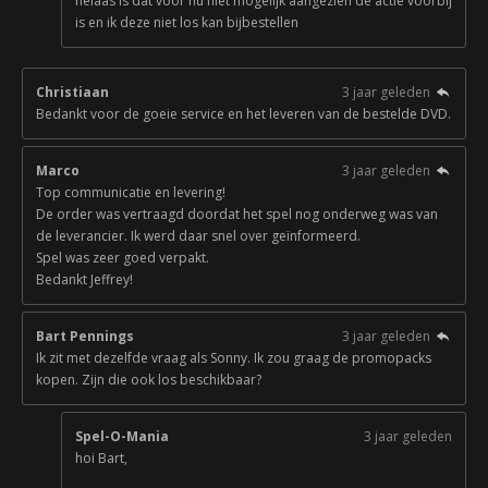
helaas is dat voor nu niet mogelijk aangezien de actie voorbij
is en ik deze niet los kan bijbestellen
Christiaan
3 jaar geleden
Bedankt voor de goeie service en het leveren van de bestelde DVD.
Marco
3 jaar geleden
Top communicatie en levering!
De order was vertraagd doordat het spel nog onderweg was van
de leverancier. Ik werd daar snel over geïnformeerd.
Spel was zeer goed verpakt.
Bedankt Jeffrey!
Bart Pennings
3 jaar geleden
Ik zit met dezelfde vraag als Sonny. Ik zou graag de promopacks
kopen. Zijn die ook los beschikbaar?
Spel-O-Mania
3 jaar geleden
hoi Bart,