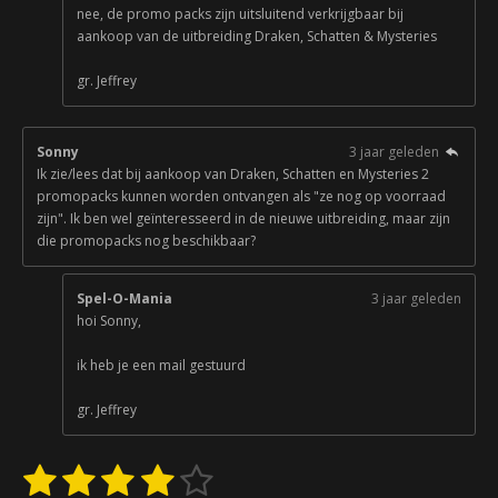
nee, de promo packs zijn uitsluitend verkrijgbaar bij
aankoop van de uitbreiding Draken, Schatten & Mysteries
gr. Jeffrey
Sonny
3 jaar geleden
Ik zie/lees dat bij aankoop van Draken, Schatten en Mysteries 2
promopacks kunnen worden ontvangen als "ze nog op voorraad
zijn". Ik ben wel geïnteresseerd in de nieuwe uitbreiding, maar zijn
die promopacks nog beschikbaar?
Spel-O-Mania
3 jaar geleden
hoi Sonny,
ik heb je een mail gestuurd
gr. Jeffrey
1
2
3
4
5
S
R
t
a