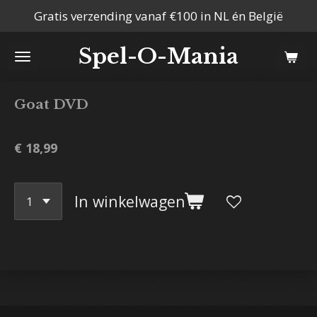
Gratis verzending vanaf €100 in NL én België
Ga
direct
Spel-O-Mania
naar
de
hoofdinhoud
Goat DVD
€ 18,99
In winkelwagen