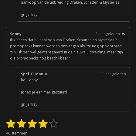
aankoop van de uitbreiding Draken, Schatten & Mysteries
gr. Jeffrey
Sonny
3 jaar geleden
Ik zie/lees dat bij aankoop van Draken, Schatten en Mysteries 2
promopacks kunnen worden ontvangen als "ze nog op voorraad
zijn". Ik ben wel geïnteresseerd in de nieuwe uitbreiding, maar zijn
die promopacks nog beschikbaar?
Spel-O-Mania
3 jaar geleden
hoi Sonny,
ik heb je een mail gestuurd
gr. Jeffrey
1
2
3
4
5
S
R
t
a
s
s
s
s
s
e
46 stemmen
t