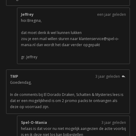
Jeffrey
een jaar geleden
hoi Bregina,
dat moet denk ik wel kunnen lukken
zou je een mail willen sturen naar klantenservice@spel-o-
mania.nl dan wordt het daar verder opgepakt
gr. Jeffrey
TMP
3 jaar geleden
Goedendag,
In de comments bij El Dorado Draken, Schatten & Mysteries lees is
dat er een mogelijkheid is om 2 promo packs te ontvangen als
deze op voorraad zijn.
Spel-O-Mania
3 jaar geleden
helaas is dat voor nu niet mogelijk aangezien de actie voorbij
is en ik deze niet los kan bijbestellen