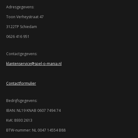
m
t
t
t
t
t
i
m
Adresgegevens:
n
e
e
e
e
e
e
g
n
Toon Verheystraat 47
:
r
r
r
r
r
3122TP Schiedam
3
r
r
r
r
.
0626 416 951
9
e
e
e
e
3
n
n
n
n
4
Contactgegevens:
7
klantenservice@spel-o-mania.nl
8
2
6
Contactformulier
0
8
6
Bedrijfsgegevens:
9
5
IBAN: NL19 KNAB 0607 7494 74
7
KvK: 8930 2613
s
t
BTW-nummer: NL 0047 14554 B88
e