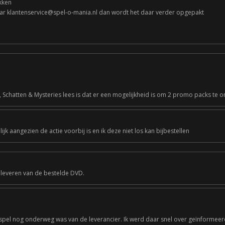
kken
naar klantenservice@spel-o-mania.nl dan wordt het daar verder opgepakt
 Schatten & Mysteries lees is dat er een mogelijkheid is om 2 promo packs te o
ijk aangezien de actie voorbij is en ik deze niet los kan bijbestellen
 leveren van de bestelde DVD.
spel nog onderweg was van de leverancier. Ik werd daar snel over geïnformeer