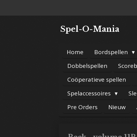
Ga
direct
naar
Spel-O-Mania
de
hoofdinhoud
Home
Bordspellen
Dobbelspellen
Scoreb
Coöperatieve spellen
Spelaccessoires
Sl
Pre Orders
Nieuw