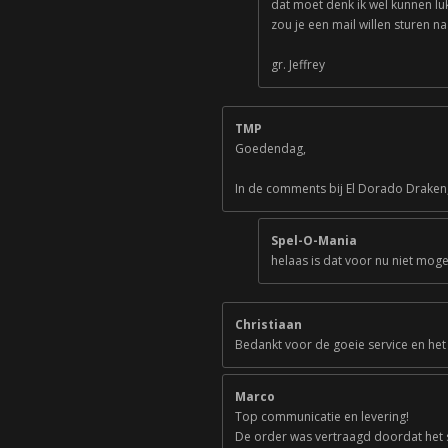
dat moet denk ik wel kunnen lu
zou je een mail willen sturen 
gr. Jeffrey
TMP
Goedendag,
In de comments bij El Dorado Draken,
Spel-O-Mania
helaas is dat voor nu niet mogel
Christiaan
Bedankt voor de goeie service en het
Marco
Top communicatie en levering!
De order was vertraagd doordat het 