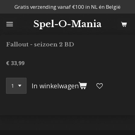
Gratis verzending vanaf €100 in NL én België
Ga
direct
Spel-O-Mania
naar
de
hoofdinhoud
Fallout - seizoen 2 BD
€ 33,99
In winkelwagen