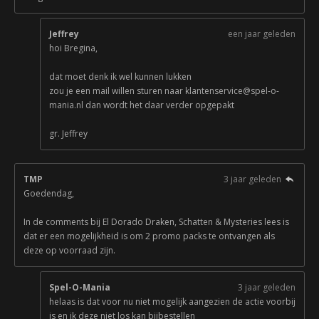
Jeffrey
een jaar geleden
hoi Bregina,
dat moet denk ik wel kunnen lukken
zou je een mail willen sturen naar klantenservice@spel-o-
mania.nl dan wordt het daar verder opgepakt
gr. Jeffrey
TMP
3 jaar geleden
Goedendag,
In de comments bij El Dorado Draken, Schatten & Mysteries lees is
dat er een mogelijkheid is om 2 promo packs te ontvangen als
deze op voorraad zijn.
Spel-O-Mania
3 jaar geleden
helaas is dat voor nu niet mogelijk aangezien de actie voorbij
is en ik deze niet los kan bijbestellen