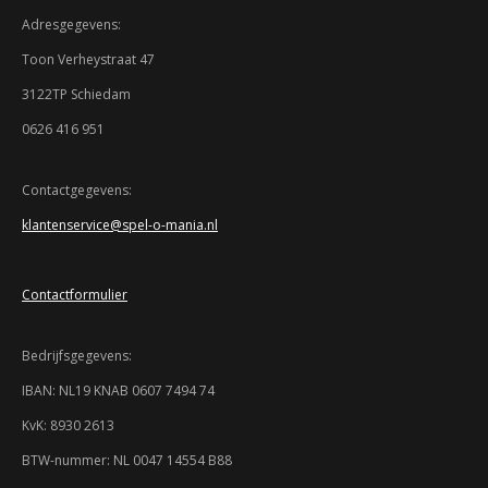
m
t
t
t
t
t
i
m
Adresgegevens:
n
e
e
e
e
e
e
g
n
Toon Verheystraat 47
:
r
r
r
r
r
3122TP Schiedam
3
r
r
r
r
.
0626 416 951
9
e
e
e
e
3
n
n
n
n
4
Contactgegevens:
7
klantenservice@spel-o-mania.nl
8
2
6
Contactformulier
0
8
6
Bedrijfsgegevens:
9
5
IBAN: NL19 KNAB 0607 7494 74
7
KvK: 8930 2613
s
t
BTW-nummer: NL 0047 14554 B88
e