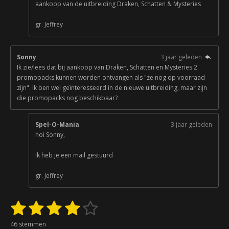
aankoop van de uitbreiding Draken, Schatten & Mysteries
gr. Jeffrey
Sonny
3 jaar geleden
Ik zie/lees dat bij aankoop van Draken, Schatten en Mysteries 2
promopacks kunnen worden ontvangen als "ze nog op voorraad
zijn". Ik ben wel geïnteresseerd in de nieuwe uitbreiding, maar zijn
die promopacks nog beschikbaar?
Spel-O-Mania
3 jaar geleden
hoi Sonny,
ik heb je een mail gestuurd
gr. Jeffrey
1
2
3
4
5
S
R
t
a
s
s
s
s
s
e
46 stemmen
t