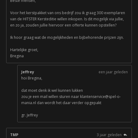
Beste mensen,
Voor het kerstpakket van ons bedrijf zou ik graag 300 exemplaren
van de HITSTER Kersteditie willen inkopen. Is dit mogelijk via jullie,
en zo ja, zouden jullie hiervoor een offerte kunnen opstellen?
Ik hoor graag wat de mogelijkheden en bijbehorende prijzen zijn.
Hartelijke groet,
Bregina
Jeffrey
een jaar geleden
hoi Bregina,
dat moet denk ik wel kunnen lukken
zou je een mail willen sturen naar klantenservice@spel-o-
mania.nl dan wordt het daar verder opgepakt
gr. Jeffrey
TMP
3 jaar geleden