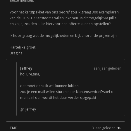
Beste mensen,
Voor het kerstpakket van ons bedrijf zou ik graag 300 exemplaren
van de HITSTER Kersteditie willen inkopen. Is dit mogelijk via jullie,
en zo ja, zouden jullie hiervoor een offerte kunnen opstellen?
Ik hoor graag wat de mogelijkheden en bijbehorende prijzen zijn.
Hartelijke groet,
Bregina
Jeffrey
een jaar geleden
hoi Bregina,
dat moet denk ik wel kunnen lukken
zou je een mail willen sturen naar klantenservice@spel-o-
mania.nl dan wordt het daar verder opgepakt
gr. Jeffrey
TMP
3 jaar geleden