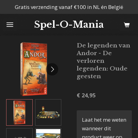
Gratis verzending vanaf €100 in NL én België
Ga
direct
Spel-O-Mania
naar
de
hoofdinhoud
De legenden van
Andor - De
verloren
legenden: Oude
geesten
€ 24,95
Laat het me weten
wanneer dit
product weer op