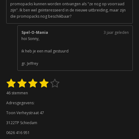
promopacks kunnen worden ontvangen als "ze nog op voorraad
zijn". Ik ben wel geïnteresseerd in de nieuwe uitbreiding, maar zijn
die promopacks nog beschikbaar?
Spel-O-Mania
3 jaar geleden
hoi Sonny,
ik heb je een mail gestuurd
gr. Jeffrey
1
2
3
4
5
S
R
t
a
s
s
s
s
s
e
46 stemmen
t
m
t
t
t
t
t
i
m
Adresgegevens:
n
e
e
e
e
e
e
g
n
Toon Verheystraat 47
:
r
r
r
r
r
3122TP Schiedam
3
r
r
r
r
.
0626 416 951
9