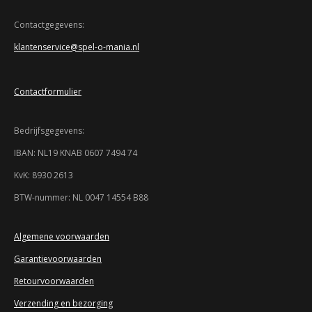
e
e
e
e
3
n
n
n
n
4
Contactgegevens:
7
klantenservice@spel-o-mania.nl
8
2
6
Contactformulier
0
8
6
Bedrijfsgegevens:
9
5
IBAN: NL19 KNAB 0607 7494 74
7
KvK: 8930 2613
s
t
BTW-nummer: NL 0047 14554 B88
e
r
r
Algemene voorwaarden
e
Garantievoorwaarden
n
Retourvoorwaarden
Verzending en bezorging