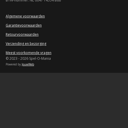
BTW-nummer: NL 0047 14554 B88
e
r
r
Algemene voorwaarden
e
Garantievoorwaarden
n
Retourvoorwaarden
Verzending en bezorging
Meest voorkomende vragen
© 2023 - 2026 Spel-O-Mania
Powered by
JouwWeb