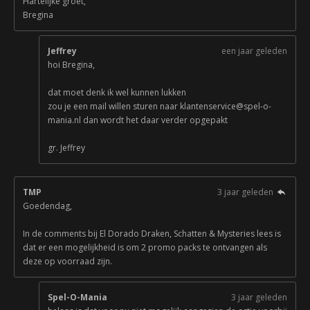
Hartelijke groet,
Bregina
Jeffrey
een jaar geleden
hoi Bregina,
dat moet denk ik wel kunnen lukken
zou je een mail willen sturen naar klantenservice@spel-o-
mania.nl dan wordt het daar verder opgepakt
gr. Jeffrey
TMP
3 jaar geleden
Goedendag,
In de comments bij El Dorado Draken, Schatten & Mysteries lees is
dat er een mogelijkheid is om 2 promo packs te ontvangen als
deze op voorraad zijn.
Spel-O-Mania
3 jaar geleden