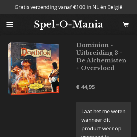
Gratis verzending vanaf €100 in NL én België
Ga
direct
Spel-O-Mania
naar
de
hoofdinhoud
Dominion -
Uitbreiding 3 -
De Alchemisten
+ Overvloed
€ 44,95
Laat het me weten
wanneer dit
product weer op
voorraad is.