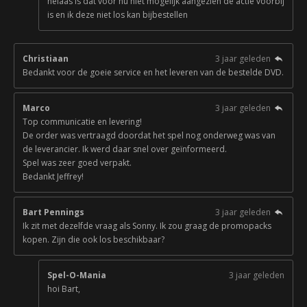
helaas is dat voor nu niet mogelijk aangezien de actie voorbij
is en ik deze niet los kan bijbestellen
Christiaan
3 jaar geleden
Bedankt voor de goeie service en het leveren van de bestelde DVD.
Marco
3 jaar geleden
Top communicatie en levering!
De order was vertraagd doordat het spel nog onderweg was van
de leverancier. Ik werd daar snel over geïnformeerd.
Spel was zeer goed verpakt.
Bedankt Jeffrey!
Bart Pennings
3 jaar geleden
Ik zit met dezelfde vraag als Sonny. Ik zou graag de promopacks
kopen. Zijn die ook los beschikbaar?
Spel-O-Mania
3 jaar geleden
hoi Bart,