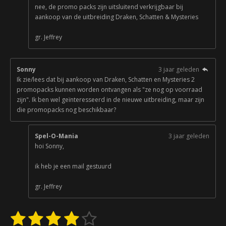
nee, de promo packs zijn uitsluitend verkrijgbaar bij
aankoop van de uitbreiding Draken, Schatten & Mysteries
gr. Jeffrey
Sonny
3 jaar geleden
Ik zie/lees dat bij aankoop van Draken, Schatten en Mysteries 2
promopacks kunnen worden ontvangen als "ze nog op voorraad
zijn". Ik ben wel geïnteresseerd in de nieuwe uitbreiding, maar zijn
die promopacks nog beschikbaar?
Spel-O-Mania
3 jaar geleden
hoi Sonny,
ik heb je een mail gestuurd
gr. Jeffrey
1
2
3
4
5
S
R
t
a